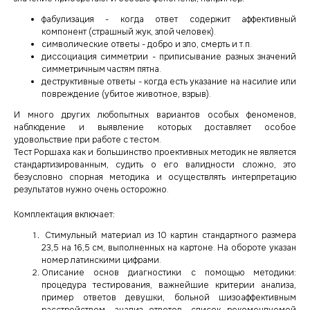
фабулизация - когда ответ содержит аффективный
компонент (страшный жук, злой человек).
символические ответы - добро и зло, смерть и т.п.
диссоциация симметрии - приписывание разных значений
симметричным частям пятна.
деструктивные ответы - когда есть указание на насилие или
повреждение (убитое животное, взрыв).
И много других любопытных вариантов особых феноменов,
наблюдение и выявление которых доставляет особое
удовольствие при работе с тестом.
Тест Роршаха как и большинство проективных методик не является
стандартизированным, судить о его валидности сложно, это
безусловно спорная методика и осуществлять интерпретацию
результатов нужно очень осторожно.
Комплектация включает:
Стимульный материал из 10 картин стандартного размера
23,5 на 16,5 см, выполненных на картоне. На обороте указан
номер латинскими цифрами.
Описание основ диагностики с помощью методики:
процедура тестирования, важнейшие критерии анализа,
пример ответов девушки, больной шизоаффективным
расстройством, анализ ответов, список рекомендуемой