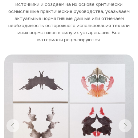
особенности, искажение которых может внести
изменения в результаты исследования. Мы также
стремимся использовать экологические материалы
для изготовления тестов, чтобы работа с ними была
приятной.
Огромная благодарнасть всем рецензентам и
коллегам, которые помогают делать руководства
лучше! За дизайн логотипа спасибо Ивановой Дарине.
Для государственных заказчиков: участвуем в торгах,
предоставляем коммерческие предложения,
составляем техническое задание к закупке. Список
успешно закрытых госконтрактов можно посмотреть
здесь:
https://www.rusprofile.ru/ip/319505000036767