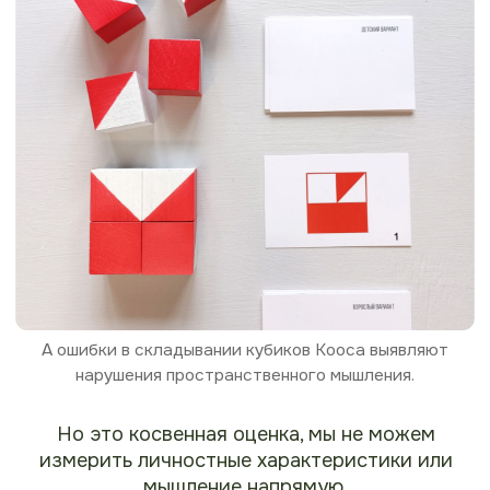
Используем исключительно
научнофундированные
источники
Именно потому, что психологические свойства не
доступны прямому измерению, возникает множество
проблем в психодиагностике: валидна ли методика,
надежна ли она? Говоря простыми словами - измеряет
ли методика именно тот параметр, который заявлен в
её описании, и корректно ли она это делает.
Понимая всю сложность психодиагностики, в этом
проекте мы можем собрать лишь некоторые методики
из тех, в которых специалисты нуждаются сегодня. Мы
используем исключительно научнофундированные
источники и создаем на их основе критически
осмысленные практические руководства, указываем
актуальные нормативные данные или отмечаем
необходимость осторожного использования тех или
иных нормативов в силу их устаревания. Все
материалы рецензируются.