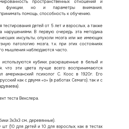
мированность пространственных отношений и
ой функции, но и параметры внимания,
принимать помощь, способность к обучению.
 тестирования детей от 5 лет и взрослых, а также
а нарушениями. В первую очередь эта методика
енесших инсульты, опухоли мозга или же имеющих
ную патологию мозга, т.к. при этих состояниях
го мышления наблюдаются часто.
 используются кубики, раскрашенные в белый и
тся, что эти цвета лучше всего воспринимаются
л американский психолог С. Коос в 1920г. Его
сский как с двумя «о» (в работах Семаго), так и с
адуваева).
ект теста Векслера.
ики 3х3х3 см., деревянные).
шт (10 для детей и 10 для взрослых, как в тестах