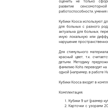
оценить не только сфор
развитие сенсомоторн
работоспособности, умения 
Кубики Кооса используют для
для больных с разного род
актуальна для больных, пер
иную локальную или диффуз
нарушение пространственно
Для стимульного материала
красный цвет, т.к. считае
детьми. Методику предложи
фамилию Kohs переводят на ру
одной (например, в работе Н
Кубики Кооса входят в компл
Комплектация:
Кубики 9 шт (размер куб
Карточки с узорами 20 