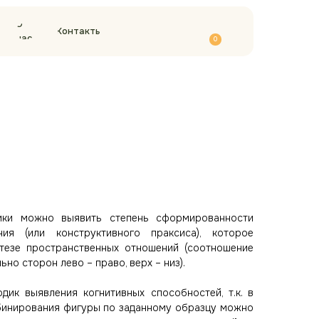
О
Контакты
нас
0
ки можно выявить степень сформированности
ия (или конструктивного праксиса), которое
тезе пространственных отношений (соотношение
но сторон лево – право, верх – низ).
дик выявления когнитивных способностей, т.к. в
бинирования фигуры по заданному образцу можно