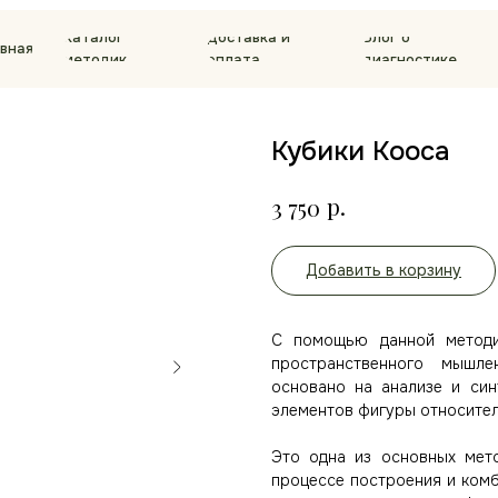
Каталог
Доставка и
Блог о
авная
методик
оплата
диагностике
Кубики Кооса
р.
3 750
Добавить в корзину
С помощью данной методи
пространственного мышлен
основано на анализе и син
элементов фигуры относитель
Это одна из основных мето
процессе построения и ком