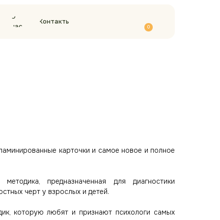
О
Контакты
нас
0
 ламинированные карточки и самое новое и полное
 методика, предназначенная для диагностики
остных черт у взрослых и детей.
дик, которую любят и признают психологи самых