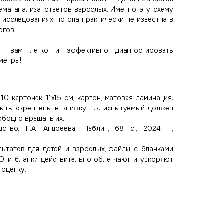
ема анализа ответов взрослых. Именно эту схему
 исследованиях, но она практически не известна в
огов.
ит вам легко и эффективно диагностировать
метры!
0 карточек, 11х15 см, картон, матовая ламинация.
ыть скреплены в книжку, т.к. испытуемый должен
бодно вращать их.
ство, Г.А. Андреева, Паблит, 68 с., 2024 г.,
льтатов для детей и взрослых, файлы с бланками
 Эти бланки действительно облегчают и ускоряют
 оценку.