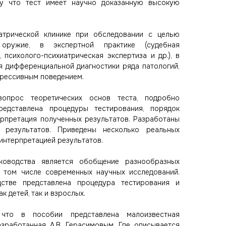
му что тест имеет научно доказанную высокую
иатрической клинике при обследовании с целью
оружие, в экспертной практике (судебная
, психолого-психиатрическая экспертиза и др.), в
я дифференциальной диагностики ряда патологий,
рессивным поведением.
опрос теоретических основ теста, подробно
редставлена процедуры тестирования, порядок
ерпретация полученных результатов. Разработаны
 результатов. Приведены несколько реальных
интерпретацией результатов.
ководства является обобщение разнообразных
в том числе современных научных исследований.
стве представлена процедура тестирования и
к детей, так и взрослых.
что в пособии представлена малоизвестная
азработанная А.В. Герасимовым. Где описывается