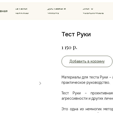
Каталог
Доставка и
Блог о
авная
методик
оплата
диагностике
Тест Руки
р.
1 150
Добавить в корзину
Материалы для теста Руки –
практическое руководство.
Тест Руки – проективная
агрессивности и других личн
Это одна из немногих мето