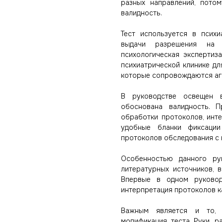
разных направлений, пото
валидность.
Тест используется в псих
выдачи разрешения на 
психологическая экспертиза
психиатрической клинике дл
которые сопровождаются аг
В руководстве освещен в
обоснована валидность. П
обработки протоколов, инт
удобные бланки фиксации
протоколов обследования с 
Особенностью данного ру
литературных источников, 
Впервые в одном руковод
интерпретация протоколов ка
Важным является и то, 
модификация теста Руки, р