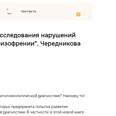
О
Контакты
нас
0
исследования нарушений
изофрении", Чередникова
патопсихологической диагностике? Наконец-то!
оторых предпринята попытка развития
 диагностики. В частности, в этой новой книге