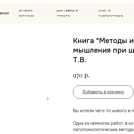
Каталог
Доставка и
Блог о
авная
методик
оплата
диагностике
Книга "Методы 
мышления при ш
Т.В.
р.
970
Добавить в корзину
Вы хотели чего-то нового в 
Одна из немногих работ, в к
патопсихологических методов