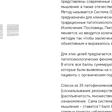
представлены современные 
мышления, а также отечеств
Метод называется Система 
предназначен для клиническ
традиционные патопсихологи
Исключения, Пословицы, Пикт
меняется, но вводится колич
методик так, чтобы заключе
объективным и выражалось в
Для этих целей предлагаетс
патопсихологических феноме
В итоге, все баллы суммиру
которые были выявлены на 
пациенты с органическим пор
Список из 35 патофеноменов
(соскальзывания, резонерств
(расплывчатость, множестве
ознакомления. Сама система
мышления – ставится 1 балл.
степени тяжести наблюдаем