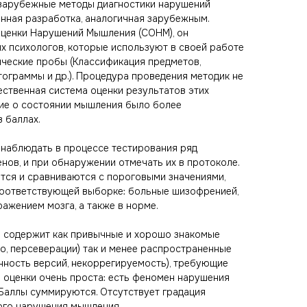
зарубежные методы диагностики нарушений
енная разработка, аналогичная зарубежным.
Оценки Нарушений Мышления (СОНМ), он
их психологов, которые используют в своей работе
ческие пробы (Классификация предметов,
ограммы и др.). Процедура проведения методик не
ественная система оценки результатов этих
ние о состоянии мышления было более
 баллах.
я наблюдать в процессе тестирования ряд
нов, и при обнаружении отмечать их в протоколе.
ются и сравниваются с пороговыми значениями,
соответствующей выборке: больные шизофренией,
ажением мозга, а также в норме.
 содержит как привычные и хорошо знакомые
о, персеверации) так и менее распространенные
нность версий, некоррегируемость), требующие
 оценки очень проста: есть феномен нарушения
 Баллы суммируются. Отсутствует градация
ого нарушения мышления.